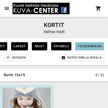
KORTIT
Valitse malli
TIT
LAPSET
MUUT
OPISKELU
YSTÄVÄNPÄIVÄ
SUODATA
KATSO OMILLA KUVILLA
Kortti 15x15
€1.55